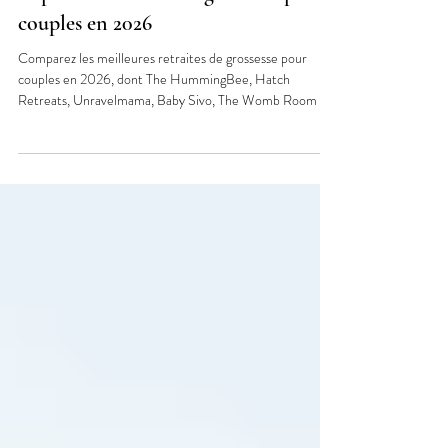
13 juil.
6 min de lecture
Top 6 des retraites de grossesse pour
couples en 2026
Comparez les meilleures retraites de grossesse pour
couples en 2026, dont The HummingBee, Hatch
Retreats, Unravelmama, Baby Sivo, The Womb Room et
Byron Babymoon. Découvrez les prix, les dates, les lieux
et la préparation à la naissance.