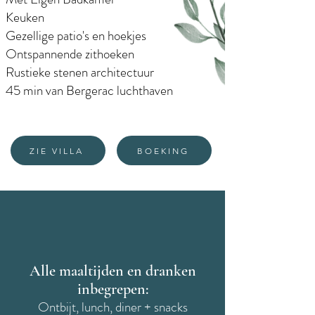
Keuken
Gezellige patio's en hoekjes
Ontspannende zithoeken
Rustieke stenen architectuur
45 min van Bergerac luchthaven
ZIE VILLA
BOEKING
Alle maaltijden en dranken
inbegrepen:
Ontbijt, lunch, diner + snacks