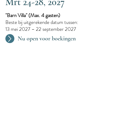
Mrt 24-28, 2027
"Barn Villa"​ (Max. 4 gasten)
Beste bij uitgerekende datum tussen:
13 mei 2027 – 22 september 2027
Nu open voor boekingen
Elke 2 Maanden
We organiseren elke twee maanden een
zwangerschapsretraite. De data worden
voortdurend bijgewerkt.
Aanvraag voor later